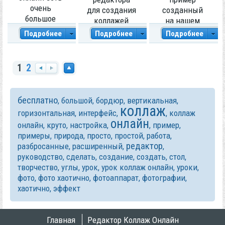
очень
для создания
созданный
большое
коллажей
на нашем
количество
онлайн
сайте коллаж
Подробнее
Подробнее
Подробнее
вариантов
поражают
онлайн,
расположени
0
8 341
0
7 811
0
7 794
воображение!
который
я фото.
позволяет
1
2
создавать
На
Вп
На
коллажи без
Категория:
Категория:
Категория:
за
ер
вер
знания каких
Примеры работ
Примеры работ
Примеры работ
бесплатно
,
большой
,
бордюр
,
вертикальная
,
д
ед
х
либо
коллаж
горизонтальная
,
интерфейс
,
,
коллаж
графических
онлайн
онлайн
,
круто
,
настройка
,
,
пример
,
программ.
примеры
,
природа
,
просто
,
простой
,
работа
,
редактор
разбросанные
,
расширенный
,
,
руководство
,
сделать
,
создание
,
создать
,
стол
,
творчество
,
углы
,
урок
,
урок коллаж онлайн
,
уроки
,
фото
,
фото хаотично
,
фотоаппарат
,
фотографии
,
хаотично
,
эффект
Главная
Редактор Коллаж Онлайн