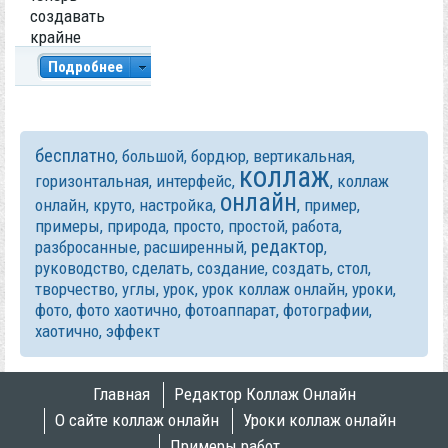
создавать
крайне
просто. Не
Подробнее
нужно сидеть
и думать над
0
23 178
композицией,
как красиво
бесплатно
,
большой
,
бордюр
,
вертикальная
,
собрать фото
коллаж
Категория:
горизонтальная
,
интерфейс
,
,
коллаж
в один
Примеры работ
онлайн
большой
онлайн
,
круто
,
настройка
,
,
пример
,
коллаж. Наш
примеры
,
природа
,
просто
,
простой
,
работа
,
редактор
сайт сделает
разбросанные
,
расширенный
,
,
в онлайн за
руководство
,
сделать
,
создание
,
создать
,
стол
,
вас всю
творчество
,
углы
,
урок
,
урок коллаж онлайн
,
уроки
,
рутинную
фото
,
фото хаотично
,
фотоаппарат
,
фотографии
,
работу, а Вам
хаотично
,
эффект
останется
выбрать
расположени
Главная
Редактор Коллаж Онлайн
е одним
О сайте коллаж онлайн
Уроки коллаж онлайн
кликом
Примеры работ