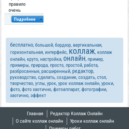
правило
очень
кропотливый,
Подробнее
требует много
времени. А
0
15 563
когда идеи и
руки доходят
бесплатно
,
большой
,
бордюр
,
вертикальная
,
до создания
коллаж
Категория:
горизонтальная
,
интерфейс
,
,
коллаж
коллажей,
Примеры работ
онлайн
понимаешь,
онлайн
,
круто
,
настройка
,
,
пример
,
что предстоит
примеры
,
природа
,
просто
,
простой
,
работа
,
очень
редактор
разбросанные
,
расширенный
,
,
трудоемкий
руководство
,
сделать
,
создание
,
создать
,
стол
,
процесс. И
творчество
,
углы
,
урок
,
урок коллаж онлайн
,
уроки
,
когда
фото
,
фото хаотично
,
фотоаппарат
,
фотографии
,
вспоминаешь
хаотично
,
эффект
что есть
такой
замечательн
Главная
Редактор Коллаж Онлайн
ый сайт как
О сайте коллаж онлайн
Уроки коллаж онлайн
collageonline.r
Примеры работ